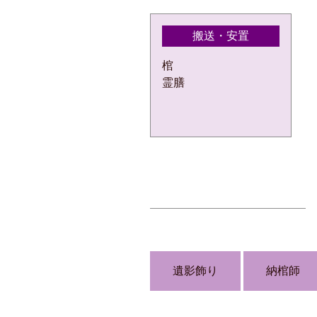
搬送・安置
棺
霊膳
遺影飾り
納棺師